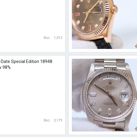
Đọc
1,012
-Date Special Edition 18948
w 98%
Đọc
2,179