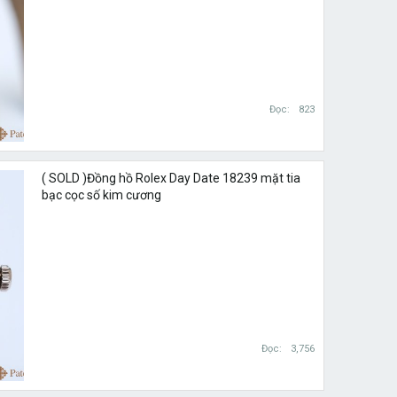
Đọc
823
( SOLD )Đồng hồ Rolex Day Date 18239 mặt tia
bạc cọc số kim cương
Đọc
3,756