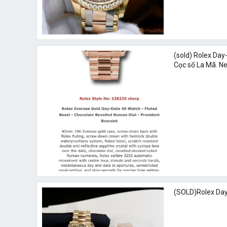
(sold) Rolex Da
Cọc số La Mã. N
(SOLD)Rolex Da