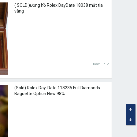
( SOLD )Đồng hồ Rolex DayDate 18038 mặt tia
vàng
Đọc
712
(Sold) Rolex Day-Date 118235 Full Diamonds
Baguette Option New 98%
TOP
BOT