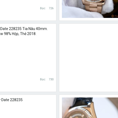
Đọc
726
y-Date 228235 Tia Nâu 40mm.
ew 98% Hộp, Thẻ 2018.
Đọc
730
y Date 228235