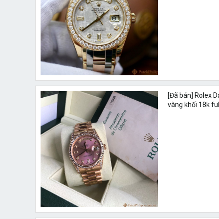
[Đã bán] Rolex 
vàng khối 18k fu