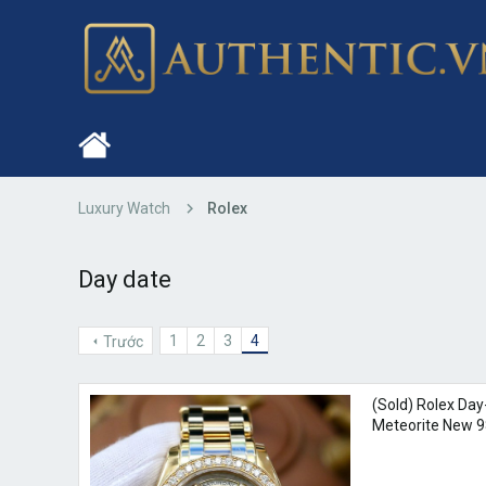
Luxury Watch
Rolex
Day date
1
2
3
4
Trước
(Sold) Rolex Day
Meteorite New 9