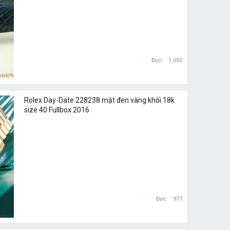
Đọc
1,050
Rolex Day-Date 228238 mặt đen vàng khối 18k
size 40 Fullbox 2016
Đọc
977