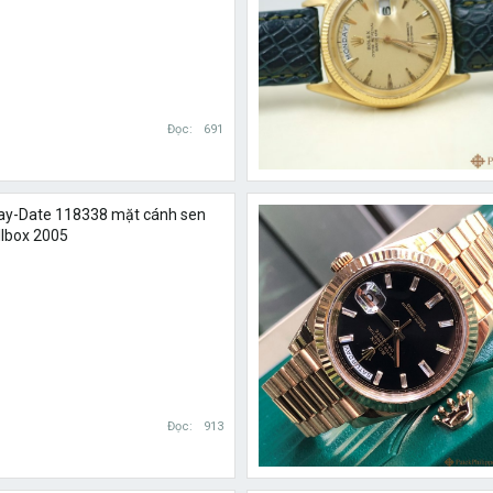
Đọc
691
Day-Date 118338 mặt cánh sen
llbox 2005
Đọc
913