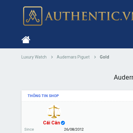
Luxury Watch
Audemars Piguet
Gold
Auderm
THÔNG TIN SHOP
Cái Cân
Since
26/08/2012