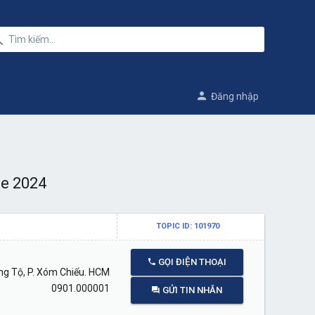
Đăng nhập
se 2024
TOPIC ID: 101970
GỌI ĐIỆN THOẠI
g Tộ, P. Xóm Chiếu. HCM
0901.000001
GỬI TIN NHẮN