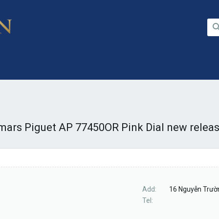
ars Piguet AP 77450OR Pink Dial new relea
Add
16 Nguyễn Trườn
Tel