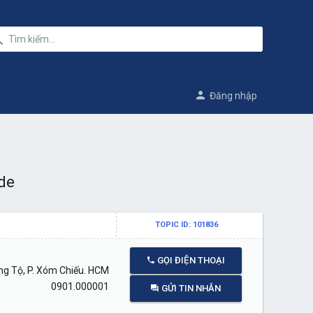
Đăng nhập
de
TOPIC ID: 101836
GỌI ĐIỆN THOẠI
g Tộ, P. Xóm Chiếu. HCM
0901.000001
GỬI TIN NHẮN