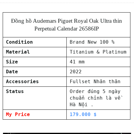
Đồng hồ Audemars Piguet Royal Oak Ultra thin
Perpetual Calendar 26586IP
Condition
Brand New 100 %
Material
Titanium & Platinum
Size
41 mm
Date
2022
Accessories
Fullset Nhân thân
Status
Order đúng 5 ngày
chuẩn chỉnh là về
Hà Nội .
My Price
179.000 $