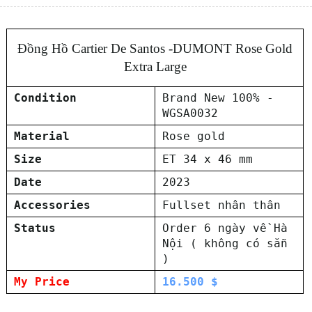
Đồng Hồ Cartier De Santos -DUMONT Rose Gold
Extra Large
Condition
Brand New 100% -
WGSA0032
Material
Rose gold
Size
ET 34 x 46 mm
Date
2023
Accessories
Fullset nhân thân
Status
Order 6 ngày về Hà
Nội ( không có sẵn
)
My Price
16.500 $