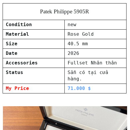
Patek Philippe 5905R
Condition
new
Material
Rose Gold
Size
40.5 mm
Date
2026
Accessories
Fullset Nhân thân
Status
Sẵn có tại cửa
hàng.
My Price
71.000 $