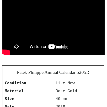
Patek Philippe Annual Calendar 5205R
Condition
Like New
Material
Rose Gold
Size
40 mm
Date
2018