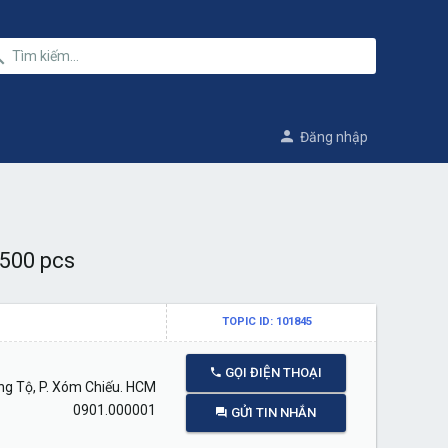
Đăng nhập
 500 pcs
TOPIC ID: 101845
GỌI ĐIỆN THOẠI
g Tộ, P. Xóm Chiếu. HCM
0901.000001
GỬI TIN NHẮN