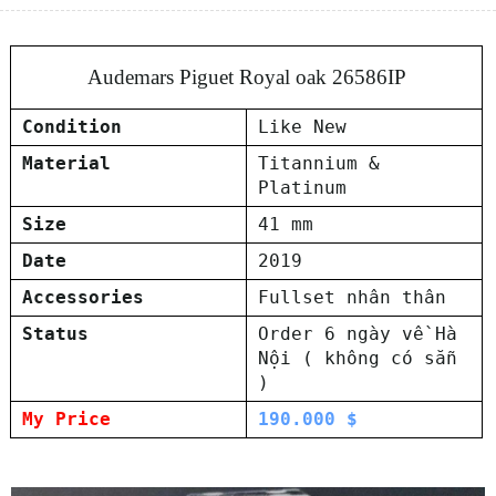
Audemars Piguet Royal oak 26586IP
Condition
Like New
Material
Titannium &
Platinum
Size
41 mm
Date
2019
Accessories
Fullset nhân thân
Status
Order 6 ngày về Hà
Nội ( không có sẵn
)
My Price
190.000 $