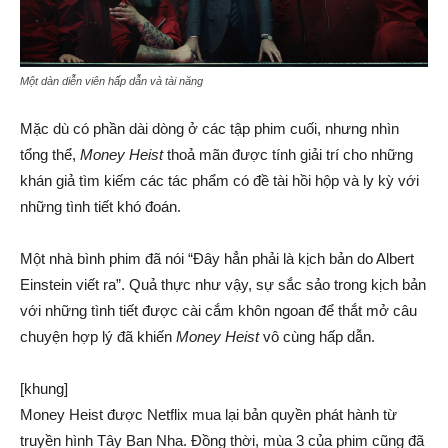
Một dàn diễn viên hấp dẫn và tài năng
Mặc dù có phần dài dòng ở các tập phim cuối, nhưng nhìn
tổng thể,
Money Heist
thoả mãn được tính giải trí cho những
khán giả tìm kiếm các tác phẩm có đề tài hồi hộp và ly kỳ với
những tình tiết khó đoán.
Một nhà bình phim đã nói “Đây hẳn phải là kịch bản do Albert
Einstein viết ra”. Quả thực như vậy, sự sắc sảo trong kịch bản
với những tình tiết được cài cắm khôn ngoan để thắt mở câu
chuyện hợp lý đã khiến
Money Heist
vô cùng hấp dẫn.
[khung]
Money Heist được Netflix mua lại bản quyền phát hành từ
truyền hình Tây Ban Nha. Đồng thời, mùa 3 của phim cũng đã