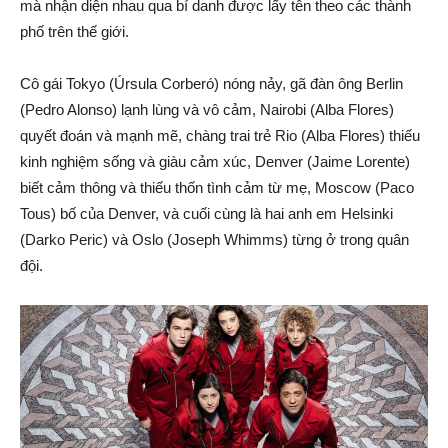
mà nhận diện nhau qua bí danh được lấy tên theo các thành
phố trên thế giới.
Cô gái Tokyo (Úrsula Corberó) nóng nảy, gã đàn ông Berlin
(Pedro Alonso) lạnh lùng và vô cảm, Nairobi (Alba Flores)
quyết đoán và mạnh mẽ, chàng trai trẻ Rio (Alba Flores) thiếu
kinh nghiệm sống và giàu cảm xúc, Denver (Jaime Lorente)
biết cảm thông và thiếu thốn tình cảm từ mẹ, Moscow (Paco
Tous) bố của Denver, và cuối cùng là hai anh em Helsinki
(Darko Peric) và Oslo (Joseph Whimms) từng ở trong quân
đội.