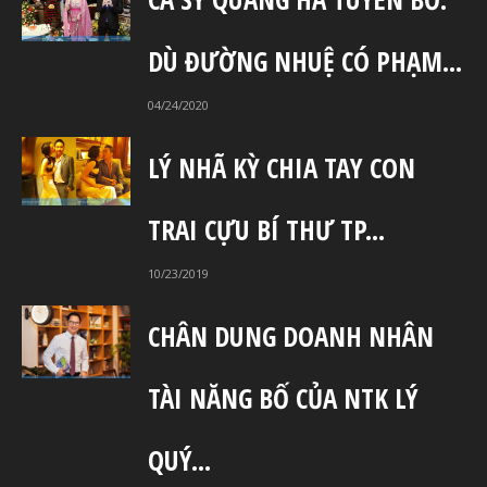
DÙ ĐƯỜNG NHUỆ CÓ PHẠM...
04/24/2020
LÝ NHÃ KỲ CHIA TAY CON
TRAI CỰU BÍ THƯ TP...
10/23/2019
CHÂN DUNG DOANH NHÂN
TÀI NĂNG BỐ CỦA NTK LÝ
QUÝ...