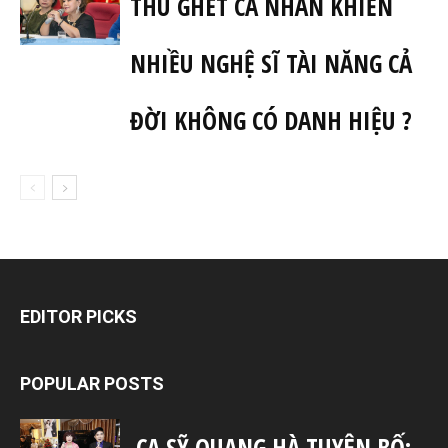
THÙ GHÉT CÁ NHÂN KHIẾN
NHIỀU NGHỆ SĨ TÀI NĂNG CẢ
ĐỜI KHÔNG CÓ DANH HIỆU ?
EDITOR PICKS
POPULAR POSTS
CA SỸ QUANG HÀ TUYÊN BỐ: