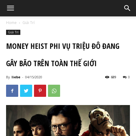
Home
Giải Trí
Giải Trí
MONEY HEIST PHI VỤ TRIỆU ĐÔ ĐANG
GÂY BÃO TRÊN TOÀN THẾ GIỚI
By
liebe
-
04/15/2020
689
0