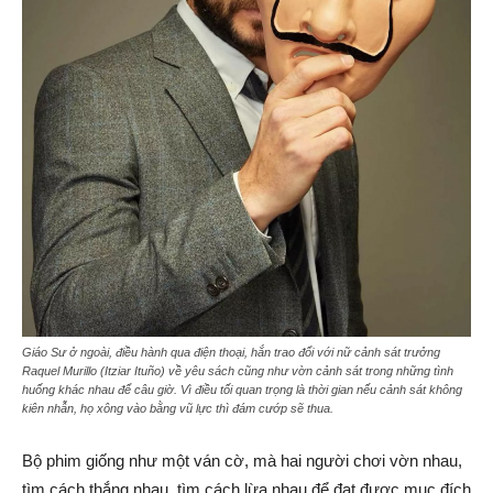
Giáo Sư ở ngoài, điều hành qua điện thoại, hắn trao đổi với nữ cảnh sát trưởng
Raquel Murillo (Itziar Ituño) về yêu sách cũng như vờn cảnh sát trong những tình
huống khác nhau để câu giờ. Vì điều tối quan trọng là thời gian nếu cảnh sát không
kiên nhẫn, họ xông vào bằng vũ lực thì đám cướp sẽ thua.
Bộ phim giống như một ván cờ, mà hai người chơi vờn nhau,
tìm cách thắng nhau, tìm cách lừa nhau để đạt được mục đích