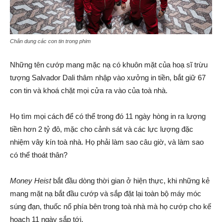
Chân dung các con tin trong phim
Những tên cướp mang mặc nạ có khuôn mặt của hoạ sĩ trừu
tượng Salvador Dali thâm nhập vào xưởng in tiền, bắt giữ 67
con tin và khoá chặt mọi cửa ra vào của toà nhà.
Họ tìm mọi cách để có thể trong đó 11 ngày hòng in ra lượng
tiền hơn 2 tỷ đô, mặc cho cảnh sát và các lực lượng đặc
nhiệm vây kín toà nhà. Họ phải làm sao câu giờ, và làm sao
có thể thoát thân?
Money Heist
bắt đầu dòng thời gian ở hiện thực, khi những kẻ
mang mặt nạ bắt đầu cướp và sắp đặt lại toàn bộ máy móc
súng đạn, thuốc nổ phía bên trong toà nhà mà họ cướp cho kế
hoạch 11 ngày sắp tới.