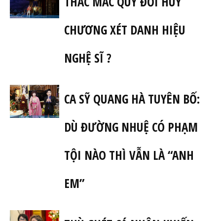
THẮC MẮC QUY ĐỔI HUY
CHƯƠNG XÉT DANH HIỆU
NGHỆ SĨ ?
CA SỸ QUANG HÀ TUYÊN BỐ:
DÙ ĐƯỜNG NHUỆ CÓ PHẠM
TỘI NÀO THÌ VẪN LÀ “ANH
EM”