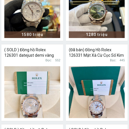
1580 triệu
1280 triệu
( SOLD ) Đồng hồ Rolex
(Đã bán) Đồng Hồ Rolex
126301 datejust demi vàng
126331 Mặt Xà Cừ Cọc Số Kim
hồng 18k cọc số kim cương
Đọc
552
Cương Thiên Thiên Chính
Đọc
445
Hãng