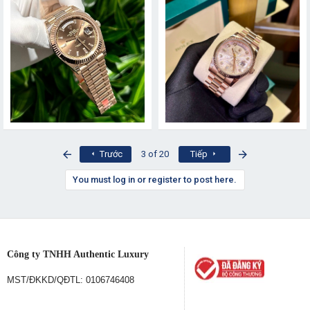
First
Last
Trước
3 of 20
Tiếp
You must log in or register to post here.
Công ty TNHH Authentic Luxury
MST/ĐKKD/QĐTL: 0106746408