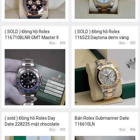
( SOLD ) Đồng hồ Rolex
( SOLD ) Đồng hồ Rolex
116710BLNR GMT Master II
116523 Daytona demi vàng
Batman mặt đen size 40mm
Đọc
694
18k mặt xà cừ trắng cọc số
Đọc
392
kim cương
( sold ) Đồng hồ Rolex Day
Bán Rolex Submariner Date
Date 228235 mặt chocolate
116610LN
cọc hạt kim cương baguette
Đọc
432
Đọc
496