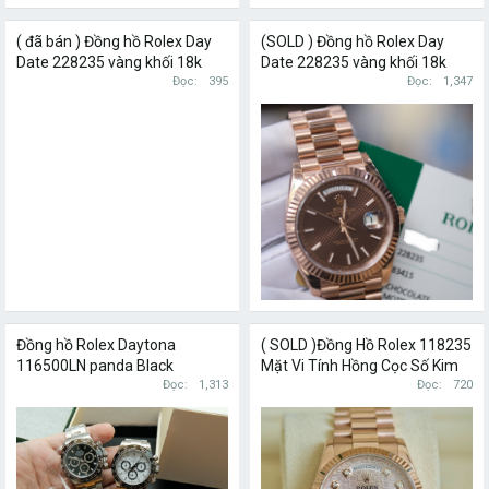
( đã bán ) Đồng hồ Rolex Day
(SOLD ) Đồng hồ Rolex Day
Date 228235 vàng khối 18k
Date 228235 vàng khối 18k
mặt karo nâu chocolate size
Đọc
395
mặt karo nâu chocolate size
Đọc
1,347
40mm
40mm
Đồng hồ Rolex Daytona
( SOLD )Đồng Hồ Rolex 118235
116500LN panda Black
Mặt Vi Tính Hồng Cọc Số Kim
Đọc
1,313
Cương Thiên Nhiên Chính
Đọc
720
Hãng