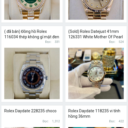
( đã bán) Đồng hồ Rolex
(Sold) Rolex Datejust 41mm
116034 thép không gỉ mặt đen
126331 White Mother Of Pearl
cọc số học trò
Đọc
331
New 99% Fullset 2021
Đọc
524
Rolex Daydate 228235 choco
Rolex Daydate 118235 vi tính
hồng 36mm
Đọc
1,312
Đọc
422