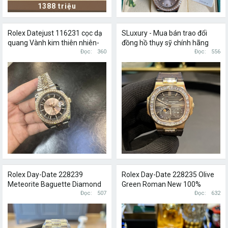
1388 triệu
Rolex Datejust 116231 cọc dạ
SLuxury - Mua bán trao đổi
quang Vành kim thiên nhiên-
đồng hồ thụy sỹ chính hãng
chỉ còn ĐH
Đọc
360
Patek Philippe, Audemars
Đọc
556
Piguet, Rolex, Hublot, ...
Rolex Day-Date 228239
Rolex Day-Date 228235 Olive
Meteorite Baguette Diamond
Green Roman New 100%
New 2022
Đọc
507
Fullset 2022
Đọc
632