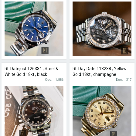
RL Datejust 126334 , Steel &
RL Day Date 118238 , Yellow
White Gold 18kt , black
Gold 18kt , champagne
diamond 41mm
Đọc
1,886
diamond 36mm
Đọc
317