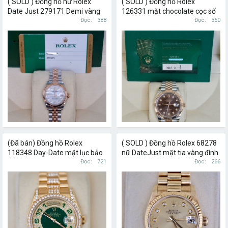
( SOLD ) Đồng hồ nữ Rolex
( SOLD ) Đồng hồ Rolex
Date Just 279171 Demi vàng
126331 mặt chocolate cọc số
hồng 18k mặt xà cừ trắng cọc
Đọc
388
kim cương thiên nhiên chính
Đọc
350
số kim cương
hãng
(Đã bán) Đồng hồ Rolex
( SOLD ) Đồng hồ Rolex 68278
118348 Day-Date mặt lục bảo
nữ DateJust mặt tia vàng đính
vàng 18k vành kim cương zin
Đọc
721
kim cương vàng 18k
Đọc
266