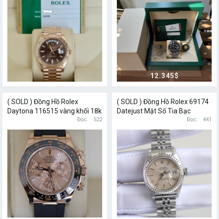
12.345$
( SOLD ) Đồng Hồ Rolex
( SOLD ) Đồng Hồ Rolex 69174
Daytona 116515 vàng khối 18k
Datejust Mặt Số Tia Bạc
Mặt Số Hồng Cọc Số Kim
Đọc
522
Đọc
441
Cương Baguette