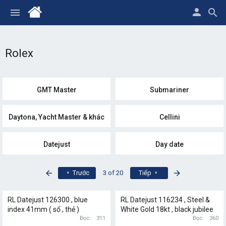
Rolex
GMT Master
Submariner
Daytona, Yacht Master & khác
Cellini
Datejust
Day date
First
Last
Trước
3 of 20
Tiếp
RL Datejust 126300 , blue
RL Datejust 116234 , Steel &
index 41mm ( sổ , thẻ )
White Gold 18kt , black jubilee
Đọc
311
diamond 36mm
Đọc
360