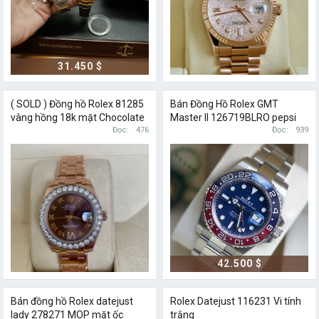
31.450 $
( SOLD ) Đồng hồ Rolex 81285
Bán Đồng Hồ Rolex GMT
vàng hồng 18k mặt Chocolate
Master II 126719BLRO pepsi
cọc số la mã vành kim cương
Đọc
476
White Gold
Đọc
939
zin
42.500 $
Bán đồng hồ Rolex datejust
Rolex Datejust 116231 Vi tính
lady 278271 MOP mặt ốc
trắng