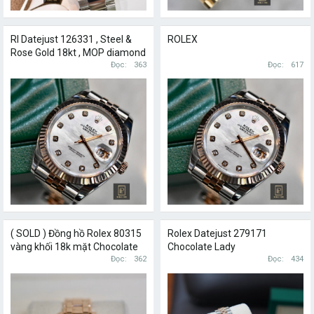
Rl Datejust 126331 , Steel &
ROLEX
Rose Gold 18kt , MOP diamond
41mm ( full box )
Đọc
363
Đọc
617
( SOLD ) Đồng hồ Rolex 80315
Rolex Datejust 279171
vàng khối 18k mặt Chocolate
Chocolate Lady
cọc số la mã vành kim cương
Đọc
362
Đọc
434
zin