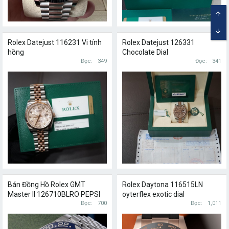
TOP
BOT
Rolex Datejust 116231 Vi tính
Rolex Datejust 126331
hồng
Chocolate Dial
Đọc
349
Đọc
341
Bán Đồng Hồ Rolex GMT
Rolex Daytona 116515LN
Master II 126710BLRO PEPSI
oyterflex exotic dial
Đọc
700
Đọc
1,011