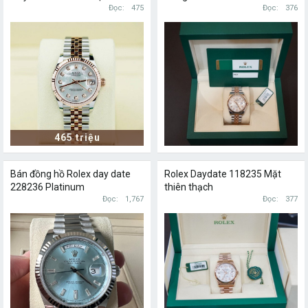
Đọc
475
Đọc
376
465 triệu
Bán đồng hồ Rolex day date
Rolex Daydate 118235 Mặt
228236 Platinum
thiên thạch
Đọc
1,767
Đọc
377