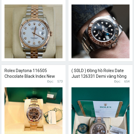
Rolex Daytona 116505
( S0LD ) Đồng hồ Rolex Date
Chocolate Black Index New
Just 126331 Demi vàng hồng
100% Fullset 2022
Đọc
573
18k size 41mm mặt tia hồng
Đọc
654