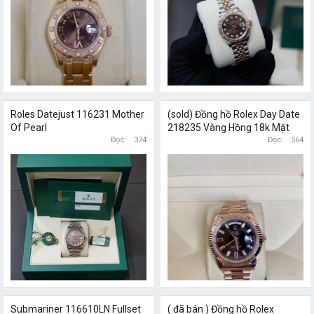
Roles Datejust 116231 Mother
(sold) Đồng hồ Rolex Day Date
Of Pearl
218235 Vàng Hồng 18k Mặt
Đọc
374
đen size 41mm
Đọc
564
Submariner 116610LN Fullset
( đã bán ) Đồng hồ Rolex