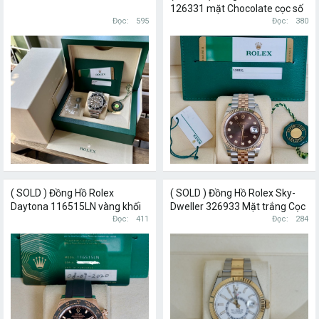
126331 mặt Chocolate cọc số
Đọc
595
kim cương size 41mm
Đọc
380
( SOLD ) Đồng Hồ Rolex
( SOLD ) Đồng Hồ Rolex Sky-
Daytona 116515LN vàng khối
Dweller 326933 Mặt trắng Cọc
18k Mặt Số đen Cọc Số dạ
Đọc
411
Số Dạ Quang
Đọc
284
quang