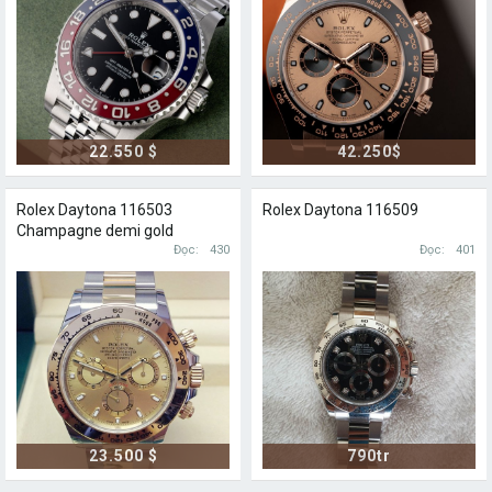
22.550 $
42.250$
Rolex Daytona 116503
Rolex Daytona 116509
Champagne demi gold
Đọc
430
Đọc
401
23.500 $
790tr