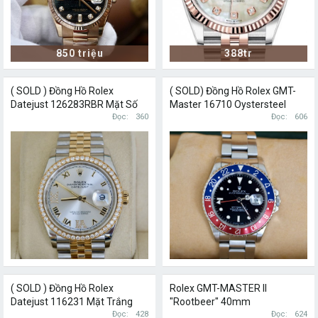
850 triệu
388tr
( SOLD ) Đồng Hồ Rolex
( SOLD) Đồng Hồ Rolex GMT-
Datejust 126283RBR Mặt Số
Master 16710 Oystersteel
Bạc Champagne Nạm Kim
Đọc
360
Size 40mm
Đọc
606
Cương
( SOLD ) Đồng Hồ Rolex
Rolex GMT-MASTER II
Datejust 116231 Mặt Trắng
"Rootbeer" 40mm
Nạm Kim Cương Chính Hãng
Đọc
428
126711CHNR watch
Đọc
624