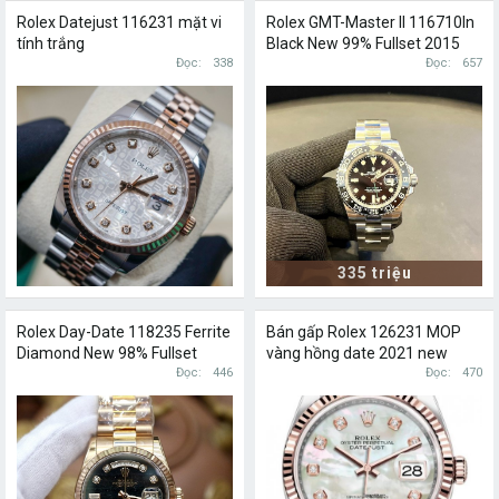
Rolex Datejust 116231 mặt vi
Rolex GMT-Master II 116710ln
tính trắng
Black New 99% Fullset 2015
Đọc
338
Đọc
657
335 triệu
Rolex Day-Date 118235 Ferrite
Bán gấp Rolex 126231 MOP
Diamond New 98% Fullset
vàng hồng date 2021 new
2019
Đọc
446
99,9%
Đọc
470